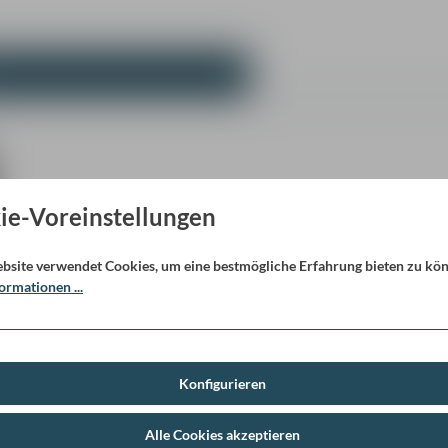
he Bewertung von 0 von 5 Sternen
ie-Voreinstellungen
bsite verwendet Cookies, um eine bestmögliche Erfahrung bieten zu kö
ormationen ...
Konfigurieren
Alle Cookies akzeptieren