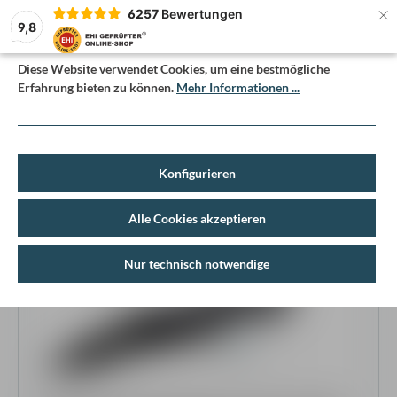
×
6257
Bewertungen
9,8
Cookie-Voreinstellungen
Diese Website verwendet Cookies, um eine bestmögliche
Zum Hauptinhalt springen
Du hast 0 Produkt
Ware
Erfahrung bieten zu können.
Mehr Informationen ...
Messer
Einhandmesser
Konfigurieren
Einhandmesser
Alle Cookies akzeptieren
Nur technisch notwendige