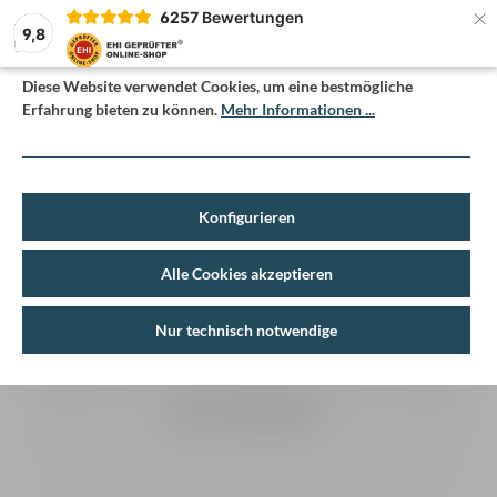
×
6257
Bewertungen
9,8
Cookie-Voreinstellungen
Diese Website verwendet Cookies, um eine bestmögliche
Zum Hauptinhalt springen
Du hast 0 Produkt
Ware
Erfahrung bieten zu können.
Mehr Informationen ...
Zubehör
Pflege und Aufbewahrung
Konfigurieren
Gewehrfutterale
Alle Cookies akzeptieren
Gewehrfutterale
Nur technisch notwendige
Produkte filtern