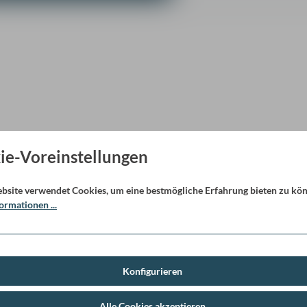
ie-Voreinstellungen
bsite verwendet Cookies, um eine bestmögliche Erfahrung bieten zu kö
ormationen ...
Konfigurieren
Alle Cookies akzeptieren