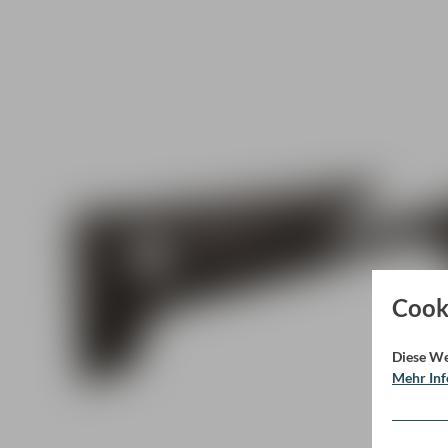
Cook
Diese We
Mehr Inf