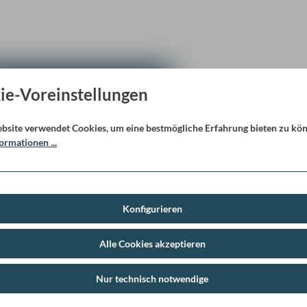
ie-Voreinstellungen
bsite verwendet Cookies, um eine bestmögliche Erfahrung bieten zu kö
ormationen ...
Konfigurieren
Alle Cookies akzeptieren
Nur technisch notwendige