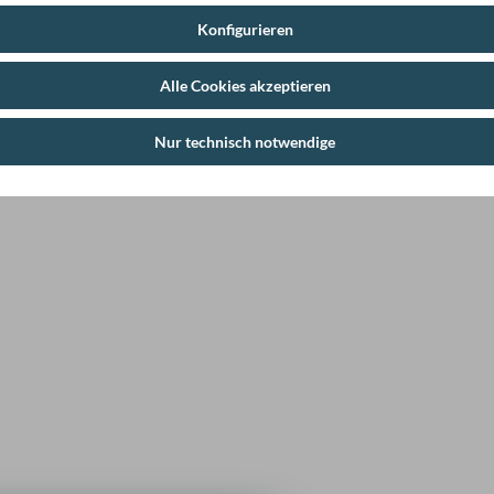
Konfigurieren
Alle Cookies akzeptieren
Nur technisch notwendige