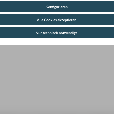
Konfigurieren
Alle Cookies akzeptieren
Nur technisch notwendige