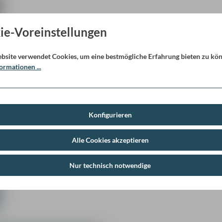
ie-Voreinstellungen
bsite verwendet Cookies, um eine bestmögliche Erfahrung bieten zu kö
ormationen ...
Konfigurieren
Alle Cookies akzeptieren
Nur technisch notwendige