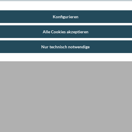
Konfigurieren
Alle Cookies akzeptieren
Kunden sahen auch
Nur technisch notwendige