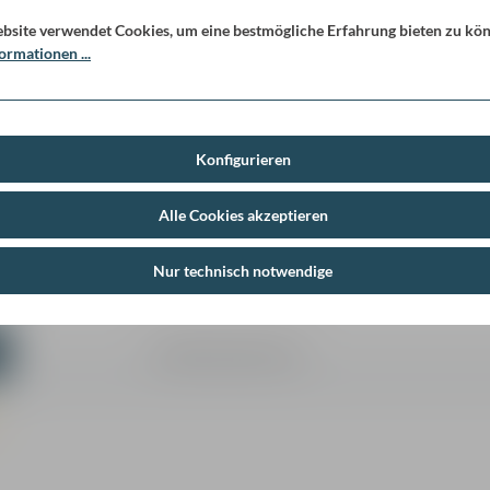
bsite verwendet Cookies, um eine bestmögliche Erfahrung bieten zu kö
ormationen ...
Konfigurieren
Alle Cookies akzeptieren
Nur technisch notwendige
Kunden sahen auch
he Bewertung von 4.93 von 5 Sternen