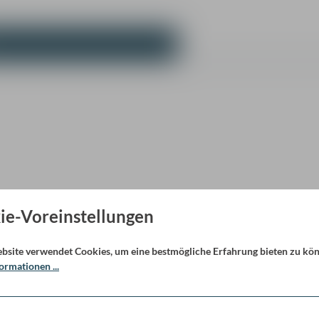
en
ie-Voreinstellungen
bsite verwendet Cookies, um eine bestmögliche Erfahrung bieten zu kö
ormationen ...