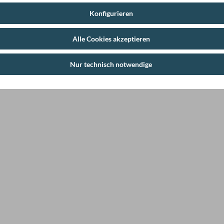
Konfigurieren
Alle Cookies akzeptieren
Nur technisch notwendige