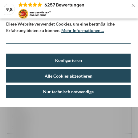
×
6257
Bewertungen
9,8
Cookie-Voreinstellungen
Diese Website verwendet Cookies, um eine bestmögliche
Zum Hauptinhalt springen
Du hast 0 Produkt
Ware
Erfahrung bieten zu können.
Mehr Informationen ...
Konfigurieren
Alle Cookies akzeptieren
Freie Schusswaffen
Nur technisch notwendige
Sportschießen
Jagd
Munition
Zubehör